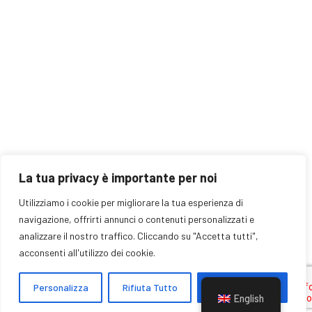
0883 630939
339 4232918
Privacy Policy
La tua privacy è importante per noi
Utilizziamo i cookie per migliorare la tua esperienza di
© 2026 - La pietra bianca di Labianca Loreta & C.
navigazione, offrirti annunci o contenuti personalizzati e
analizzare il nostro traffico. Cliccando su "Accetta tutti",
Società agricola s.a.s. - All rights reserved - P.IVA
acconsenti all'utilizzo dei cookie.
09063970728
made by
Xama
Personalizza
Rifiuta Tutto
Accetta Tutto
English