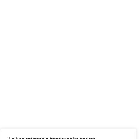
CONTACTS
Viale I Maggio, 91
76015 Trinitapoli (BT)
info@lapietrabianca.net
0883 630939
339 4232918
Privacy Policy
La tua privacy è importante per noi